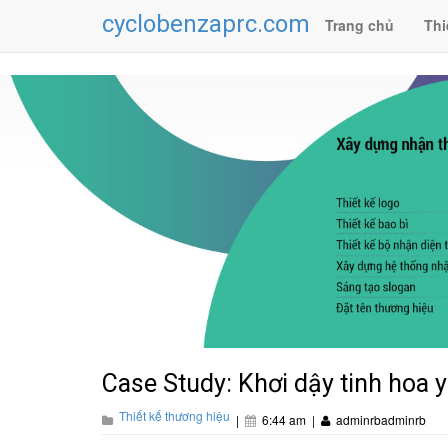
cyclobenzaprc.com
Trang chủ
Thi
Case Study: Khơi dậy tinh hoa 
Thiết kế thương hiệu
|
6:44 am
|
adminrbadminrb