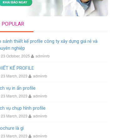
POPULAR
 sánh thiết kế profile công ty xây dựng giá rẻ và
huyên nghiệp
23 October, 2025
adminrb
HIẾT KẾ PROFILE
23 March, 2023
adminrb
ch vụ in ấn profile
23 March, 2023
adminrb
ch vụ chụp hình profile
23 March, 2023
adminrb
ochure là gì
23 March, 2023
adminrb