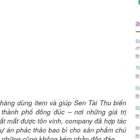
So
c
T
Dị
hàng dùng item và giúp Sen Tài Thu biến
Dị
 thành phố đông đúc – nơi những giá trị
ắt mắt được tôn vinh, company đã hợp tác
dự án phác thảo bao bì cho sản phẩm chú
Br
, những cũng không kém phần độc đáo.