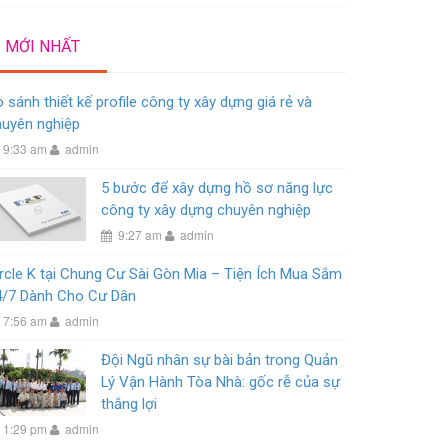
MỚI NHẤT
 sánh thiết kế profile công ty xây dựng giá rẻ và
huyên nghiệp
9:33 am
admin
5 bước để xây dựng hồ sơ năng lực
công ty xây dựng chuyên nghiệp
9:27 am
admin
rcle K tại Chung Cư Sài Gòn Mia – Tiện Ích Mua Sắm
4/7 Dành Cho Cư Dân
7:56 am
admin
Đội Ngũ nhân sự bài bản trong Quản
Lý Vận Hành Tòa Nhà: gốc rễ của sự
thắng lợi
1:29 pm
admin