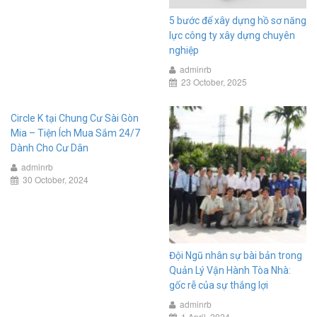
5 bước để xây dựng hồ sơ năng
lực công ty xây dựng chuyên
nghiệp
adminrb
23 October, 2025
Circle K tại Chung Cư Sài Gòn
Mia – Tiện Ích Mua Sắm 24/7
Dành Cho Cư Dân
adminrb
30 October, 2024
Đội Ngũ nhân sự bài bản trong
Quản Lý Vận Hành Tòa Nhà:
gốc rễ của sự thắng lợi
adminrb
1 April, 2024