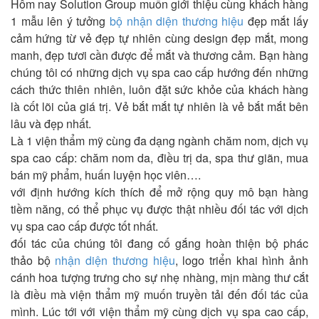
Hôm nay Solution Group muốn giới thiệu cùng khách hàng
1 mẫu lên ý tưởng
bộ nhận diện thương hiệu
đẹp mắt lấy
cảm hứng từ vẻ đẹp tự nhiên cùng design đẹp mắt, mong
manh, đẹp tươi cần được để mắt và thương cảm. Bạn hàng
chúng tôi có những dịch vụ spa cao cấp hướng đến những
cách thức thiên nhiên, luôn đặt sức khỏe của khách hàng
là cốt lõi của giá trị. Vẻ bắt mắt tự nhiên là vẻ bắt mắt bên
lâu và đẹp nhất.
Là 1 viện thẩm mỹ cùng đa dạng ngành chăm nom, dịch vụ
spa cao cấp: chăm nom da, điều trị da, spa thư giãn, mua
bán mỹ phẩm, huấn luyện học viên….
với định hướng kích thích để mở rộng quy mô bạn hàng
tiềm năng, có thể phục vụ được thật nhiều đối tác với dịch
vụ spa cao cấp được tốt nhất.
đối tác của chúng tôi đang cố gắng hoàn thiện bộ phác
thảo bộ
nhận diện thương hiệu
, logo triển khai hình ảnh
cánh hoa tượng trưng cho sự nhẹ nhàng, mịn màng thư cắt
là điều mà viện thẩm mỹ muốn truyền tải đến đối tác của
mình. Lúc tới với viện thẩm mỹ cùng dịch vụ spa cao cấp,