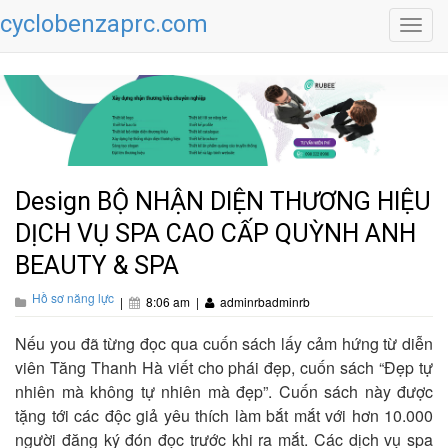
cyclobenzaprc.com
Toggl
navig
Design BỘ NHẬN DIỆN THƯƠNG HIỆU
DỊCH VỤ SPA CAO CẤP QUỲNH ANH
BEAUTY & SPA
Hồ sơ năng lực
|
8:06 am
|
adminrbadminrb
Nếu you đã từng đọc qua cuốn sách lấy cảm hứng từ diễn
viên Tăng Thanh Hà viết cho phái đẹp, cuốn sách “Đẹp tự
nhiên mà không tự nhiên mà đẹp”. Cuốn sách này được
tặng tới các độc giả yêu thích làm bắt mắt với hơn 10.000
người đăng ký đón đọc trước khi ra mắt. Các dịch vụ spa