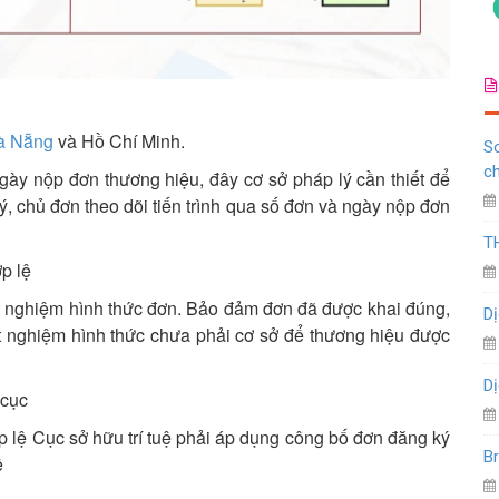
à Nẵng
và Hồ Chí Minh.
So
c
ày nộp đơn thương hiệu, đây cơ sở pháp lý cần thiết để
ý, chủ đơn theo dõi tiến trình qua số đơn và ngày nộp đơn
T
p lệ
ét nghiệm hình thức đơn. Bảo đảm đơn đã được khai đúng,
Dị
t nghiệm hình thức chưa phải cơ sở để thương hiệu được
Dị
 cục
p lệ Cục sở hữu trí tuệ phải áp dụng công bố đơn đăng ký
Br
ệ