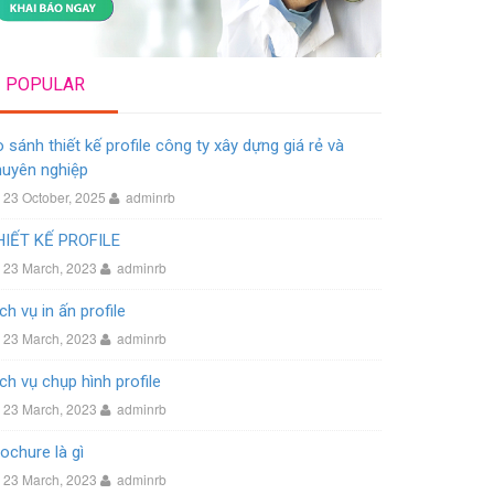
POPULAR
 sánh thiết kế profile công ty xây dựng giá rẻ và
huyên nghiệp
23 October, 2025
adminrb
HIẾT KẾ PROFILE
23 March, 2023
adminrb
ch vụ in ấn profile
23 March, 2023
adminrb
ch vụ chụp hình profile
23 March, 2023
adminrb
ochure là gì
23 March, 2023
adminrb