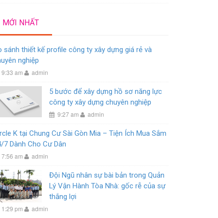
MỚI NHẤT
 sánh thiết kế profile công ty xây dựng giá rẻ và
huyên nghiệp
9:33 am
admin
5 bước để xây dựng hồ sơ năng lực
công ty xây dựng chuyên nghiệp
9:27 am
admin
rcle K tại Chung Cư Sài Gòn Mia – Tiện Ích Mua Sắm
4/7 Dành Cho Cư Dân
7:56 am
admin
Đội Ngũ nhân sự bài bản trong Quản
Lý Vận Hành Tòa Nhà: gốc rễ của sự
thắng lợi
1:29 pm
admin