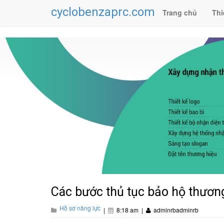
cyclobenzaprc.com
Trang chủ
Thi
Các bước thủ tục bảo hộ thươn
Hồ sơ năng lực
|
8:18 am
|
adminrbadminrb