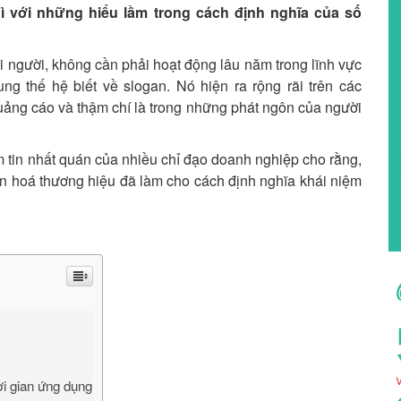
ì với những hiểu lầm trong cách định nghĩa của số
i người, không cần phải hoạt động lâu năm trong lĩnh vực
ng thế hệ biết về slogan. Nó hiện ra rộng rãi trên các
quảng cáo và thậm chí là trong những phát ngôn của người
 tin nhất quán của nhiều chỉ đạo doanh nghiệp cho rằng,
 văn hoá thương hiệu đã làm cho cách định nghĩa khái niệm
ời gian ứng dụng