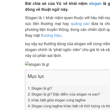
Bài chia sẻ của Vũ về khái niệm
slogan
là g
đông về thuật ngữ này.
Slogan là 1 khái niệm quen thuộc với hầu hết mọ
xúc tiến thương mại hay
quảng cáo
đưa ra chu
phương tiện truyền thông, trong các chiến dịch 
thay mặt
thương hiệu
.
tuy vậy sự thường dùng của slogan với cùng niềm
slogan chính là “phát ngôn viên” cho giá trị và
này có phần sai lệch.
Mục lục
Slogan là gì?
Slogan là gì? Đặc điểm của slogan ra sao?
khác biệt giữa slogan cùng tagline
Slogan cùng tagline khác biệt về thời lượng và th