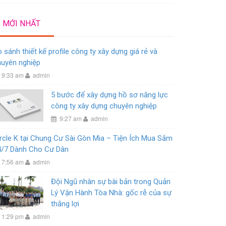
MỚI NHẤT
 sánh thiết kế profile công ty xây dựng giá rẻ và
huyên nghiệp
9:33 am
admin
5 bước để xây dựng hồ sơ năng lực
công ty xây dựng chuyên nghiệp
9:27 am
admin
rcle K tại Chung Cư Sài Gòn Mia – Tiện Ích Mua Sắm
4/7 Dành Cho Cư Dân
7:56 am
admin
Đội Ngũ nhân sự bài bản trong Quản
Lý Vận Hành Tòa Nhà: gốc rễ của sự
thắng lợi
1:29 pm
admin