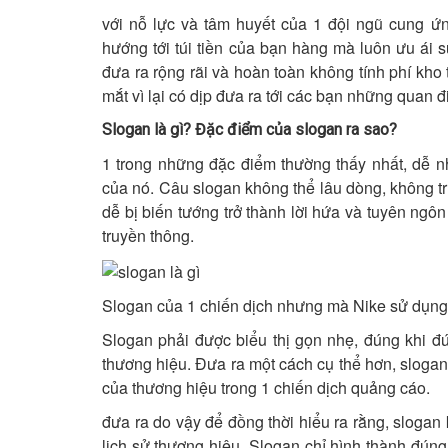
với nỗ lực và tâm huyết của 1 đội ngũ cung ứ
hướng tới túi tiền của bạn hàng mà luôn ưu ái 
đưa ra rộng rãi và hoàn toàn không tính phí kho 
mắt vì lại có dịp đưa ra tới các bạn những quan
Slogan là gì? Đặc điểm của slogan ra sao?
1 trong những đặc điểm thường thấy nhất, dễ n
của nó. Câu slogan không thể lâu dòng, không tr
dễ bị biến tướng trở thành lời hứa và tuyên ng
truyền thông.
Slogan của 1 chiến dịch nhưng mà Nike sử dụng
Slogan phải được biểu thị gọn nhẹ, đúng khi đún
thương hiệu. Đưa ra một cách cụ thể hơn, slogan là
của thương hiệu trong 1 chiến dịch quảng cáo.
đưa ra do vậy để đồng thời hiểu ra rằng, slogan 
lịch sử thương hiệu. Slogan chỉ hình thành đún