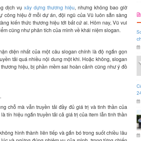
ng dịch vụ
xây dựng thương hiệu
, nhưng không bao giờ
sự công hiệu ở mỗi dự án, đội ngũ của Vũ luôn sẵn sàng
tàng kiến thức thương hiệu tới bất cứ ai. Hôm nay, Vũ vui
 điểm cũng như phân tích của mình về khái niệm slogan.
So
c
hận diện nhất của một câu slogan chính là độ ngắn gọn
uyền tải quá nhiều nội dung một khi. Hoặc không, slogan
ôn thương hiệu, bị phần mềm sai hoàn cảnh cũng như ý đồ
Ci
2
.
g chỗ mà vẫn truyền tải đầy đủ giá trị và tinh thần của
 tín hiệu ngắn truyền tải cả giá trị của item lẫn tinh thần
không hình thành liên tiếp và gắn bó trong suốt chiều lâu
g lúc và ngừng đúng nhiệm vụ của mình, trong từng chiến