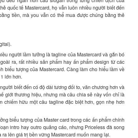
iệu đều ngắn hơn câu slogan trong từng chiến dịch của
thẻ quốc tế Mastercard, họ vẫn luôn nhiều người biết đến
bằng tiền, mà you vẫn có thể mua được chúng bằng thẻ
ital).
iều người lầm tưởng là tagline của Mastercard và gắn bó
Ngoài ra, rất nhiều sản phẩm hay ấn phẩm design từ các
nh biểu tượng của Mastercard. Càng làm cho hiểu lầm về
1 lớn hơn.
 người biết đến có độ dài tương đối to, văn chương hơn và
ế giới thương hiệu, nhưng mà câu chia sẻ này vốn chỉ là
m chiếm hữu một câu tagline đặc biệt hơn, gọn nhẹ hơn
ưởng biểu tượng của Master card trong các ấn phẩm chính
đoạn intro hay outro quảng cáo, nhưng Priceless đã song
 ra lên giá trị bền vững Mastercard muốn mang lại.