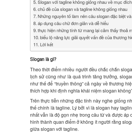
Slogan với tagline không giống nhau về mục đíc
chủ đề của slogan và tagline không giống nhau
Những nguyên tố làm nên câu slogan đặc biệt và
áp dụng câu chữ đơn giản và dễ hiểu
thực hiện những tính từ mang lại cảm thấy thoả 
biểu lộ năng lực giải quyết vấn đề của thương h
Lời kết
Slogan là gì?
Theo thời điểm nhiều người đều chắc chắn slogan
lịch sử cũng như là quá trình tăng trưởng, slo
như thế để “truyền thông” cả ngày về thương hiệu
thích hợp khi định nghĩa khái niệm slogan không
Trên thực tiễn những đặc tính này nghe giống n
thế chính là tagline. Lý bởi vì là slogan hay tag
nhất vẫn là độ gọn nhẹ trong câu từ và được áp 
hình thành quan điểm ở không ít người rằng sloga
giữa slogan với tagline.