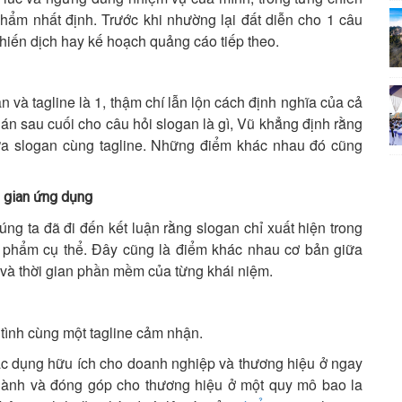
hẩm nhất định. Trước khi nhường lại đất diễn cho 1 câu
hiến dịch hay kế hoạch quảng cáo tiếp theo.
n và tagline là 1, thậm chí lẫn lộn cách định nghĩa của cả
 án sau cuối cho câu hỏi slogan là gì, Vũ khẳng định rằng
iữa slogan cùng tagline. Những điểm khác nhau đó cũng
i gian ứng dụng
húng ta đã đi đến kết luận rằng slogan chỉ xuất hiện trong
n phẩm cụ thể. Đây cũng là điểm khác nhau cơ bản giữa
g và thời gian phần mềm của từng khái niệm.
tình cùng một tagline cảm nhận.
ác dụng hữu ích cho doanh nghiệp và thương hiệu ở ngay
g hành và đóng góp cho thương hiệu ở một quy mô bao la