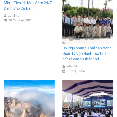
Mia – Tiện Ích Mua Sắm 24/7
Dành Cho Cư Dân
adminrb
30 October, 2024
Đội Ngũ nhân sự bài bản trong
Quản Lý Vận Hành Tòa Nhà:
gốc rễ của sự thắng lợi
adminrb
1 April, 2024