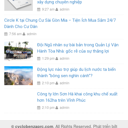
xây dựng chuyên nghiệp
9:27 am
admin
Circle K tại Chung Cư Sài Gòn Mia – Tiện Ích Mua Sắm 24/7
Dành Cho Cư Dân
7:56 am
admin
Đội Ngũ nhân sự bài bản trong Quản Lý Vận
Hành Tòa Nhà: gốc rễ của sự thắng lợi
1:29 pm
admin
Động lực nào trợ giúp du lịch nước ta biến
thành “bông sen nghìn cánh”?
2:10 pm
admin
Công ty lớn Sơn Hà khai công khu chế xuất
hơn 162ha trên Vĩnh Phúc
2:10 pm
admin
© cyclobenzaprc.com
. All Rights Reserved. Phát triển bởi