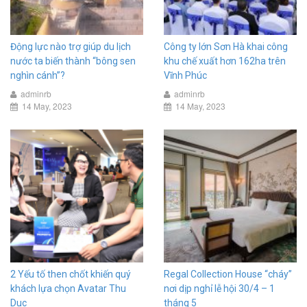
Động lực nào trợ giúp du lịch
Công ty lớn Sơn Hà khai công
nước ta biến thành “bông sen
khu chế xuất hơn 162ha trên
nghìn cánh”?
Vĩnh Phúc
adminrb
adminrb
14 May, 2023
14 May, 2023
2 Yếu tố then chốt khiến quý
Regal Collection House “cháy”
khách lựa chọn Avatar Thu
nơi dịp nghỉ lễ hội 30/4 – 1
Duc
tháng 5