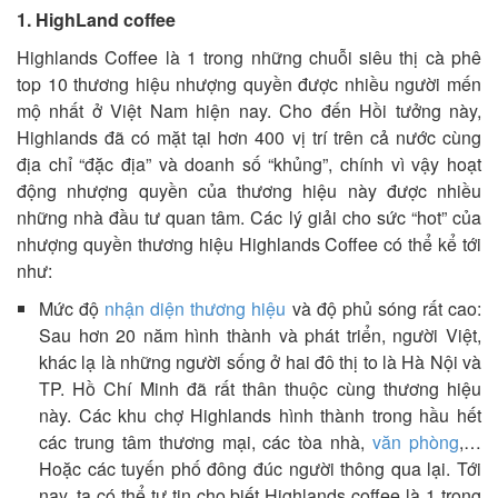
1. HighLand coffee
Highlands Coffee là 1 trong những chuỗi siêu thị cà phê
top 10 thương hiệu nhượng quyền được nhiều người mến
mộ nhất ở Việt Nam hiện nay. Cho đến Hồi tưởng này,
Highlands đã có mặt tại hơn 400 vị trí trên cả nước cùng
địa chỉ “đặc địa” và doanh số “khủng”, chính vì vậy hoạt
động nhượng quyền của thương hiệu này được nhiều
những nhà đầu tư quan tâm. Các lý giải cho sức “hot” của
nhượng quyền thương hiệu Highlands Coffee có thể kể tới
như:
Mức độ
nhận diện thương hiệu
và độ phủ sóng rất cao:
Sau hơn 20 năm hình thành và phát triển, người Việt,
khác lạ là những người sống ở hai đô thị to là Hà Nội và
TP. Hồ Chí Minh đã rất thân thuộc cùng thương hiệu
này. Các khu chợ Highlands hình thành trong hầu hết
các trung tâm thương mại, các tòa nhà,
văn phòng
,…
Hoặc các tuyến phố đông đúc người thông qua lại. Tới
nay, ta có thể tự tin cho biết Highlands coffee là 1 trong