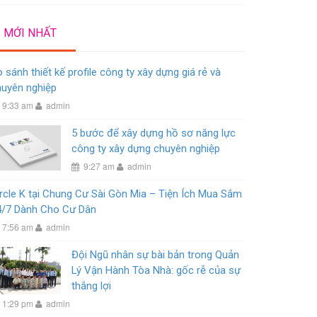
MỚI NHẤT
 sánh thiết kế profile công ty xây dựng giá rẻ và
huyên nghiệp
9:33 am
admin
5 bước để xây dựng hồ sơ năng lực
công ty xây dựng chuyên nghiệp
9:27 am
admin
rcle K tại Chung Cư Sài Gòn Mia – Tiện Ích Mua Sắm
4/7 Dành Cho Cư Dân
7:56 am
admin
Đội Ngũ nhân sự bài bản trong Quản
Lý Vận Hành Tòa Nhà: gốc rễ của sự
thắng lợi
1:29 pm
admin