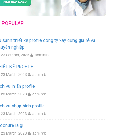
POPULAR
 sánh thiết kế profile công ty xây dựng giá rẻ và
huyên nghiệp
23 October, 2025
adminrb
HIẾT KẾ PROFILE
23 March, 2023
adminrb
ch vụ in ấn profile
23 March, 2023
adminrb
ch vụ chụp hình profile
23 March, 2023
adminrb
ochure là gì
23 March, 2023
adminrb