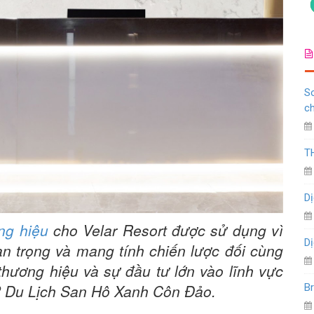
So
c
T
Dị
ng hiệu
cho Velar Resort được sử dụng vì
Dị
n trọng và mang tính chiến lược đối cùng
thương hiệu và sự đầu tư lớn vào lĩnh vực
P Du Lịch San Hô Xanh Côn Đảo.
Br