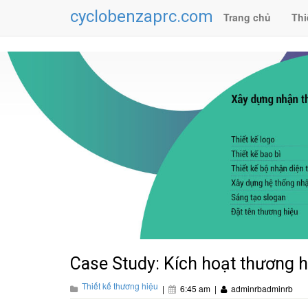
cyclobenzaprc.com
Trang chủ
Thi
Case Study: Kích hoạt thương h
Thiết kế thương hiệu
|
6:45 am
|
adminrbadminrb