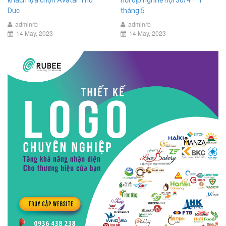
khách lựa chọn Avatar Thu
nơi dịp nghỉ lễ hội 30/4 – 1
Duc
tháng 5
adminrb
adminrb
14 May, 2023
14 May, 2023