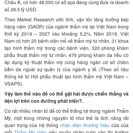
Châu Á, có hơn 48,000 cơ sở spa đang cùng đưa ra doanh
số 26.5 tỷ USD.
Theo Market Research ước tính, vận tốc tăng trưởng kép
hàng năm (GAGR) của ngành thẩm mỹ tại Việt Nam trong
thời kỳ 2019 – 2027 vào khoảng 5.2%. Năm 2019, Việt
Nam có hơn 20 bệnh viện mổ xẻ thẩm mỹ tư nhân, 31 khoa
tạo hình thẩm mỹ trong các bệnh viện, 320 phòng khám
phẫu thuật thẩm mỹ tư nhân, 479 phòng khám da liễu có
áp dụng kỹ thuật thẩm mỹ cùng hàng ngàn cơ sở chăm
bẵm da ngoài sự quản lý của ngành y tế. (Theo số liệu
thống kê từ Hội phẫu thuật tạo hình thẩm mỹ Việt Nam –
VSAPS).
Vậy làm thế nào để có thể gặt hái được chiến thắng và
tiện lợi trên con đường phát triển?.
Có rất nhiều nhân tố để có thể thắng lợi trong ngành Thẩm
Mỹ, một trong những nguyên tố như thế là tính năng rất
quan trọng của hệ thống
nhận diện thương hiệu
của của
mỗi
Thẩm Mỹ Viện
nếu muốn nhập cuộc vào thị trường