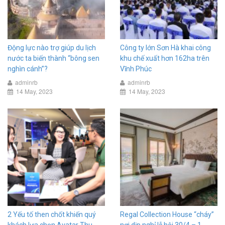
Động lực nào trợ giúp du lịch
Công ty lớn Sơn Hà khai công
nước ta biến thành “bông sen
khu chế xuất hơn 162ha trên
nghìn cánh”?
Vĩnh Phúc
adminrb
adminrb
14 May, 2023
14 May, 2023
2 Yếu tố then chốt khiến quý
Regal Collection House “cháy”