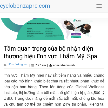
cyclobenzaprc.com
Toggl
navig
Tầm quan trọng của bộ nhận diện
thương hiệu lĩnh vực Thẩm Mỹ, Spa
Hồ sơ năng lực
|
7:27 am
|
adminrbadminrb
lĩnh vực Thẩm Mỹ hiện nay rất tiềm năng và nhiều chủng
loại các mô hình khác biệt chia ra rất nhiều phân khúc để
tiếp cận bạn hàng. Theo lên tiếng của Global Wellness
Institute, thị trường làm bắt mắt thế giới hiện trị giá 4,500 tỷ
USD. Trong đó, mảng để mắt sắc bắt mắt, chống lão hóa
và chú tâm cơ thể đã chiếm hơn 24% thị phần. Riêng tại