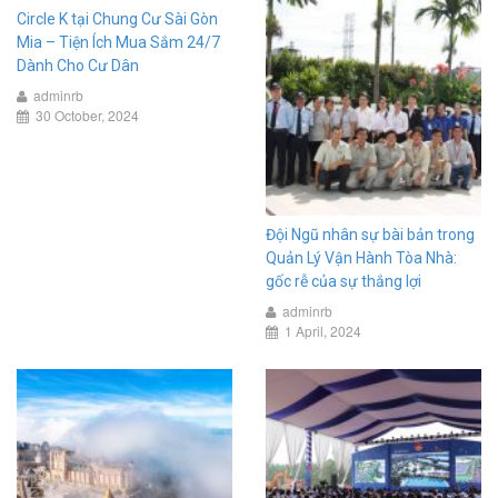
Circle K tại Chung Cư Sài Gòn
Mia – Tiện Ích Mua Sắm 24/7
Dành Cho Cư Dân
adminrb
30 October, 2024
Đội Ngũ nhân sự bài bản trong
Quản Lý Vận Hành Tòa Nhà:
gốc rễ của sự thắng lợi
adminrb
1 April, 2024