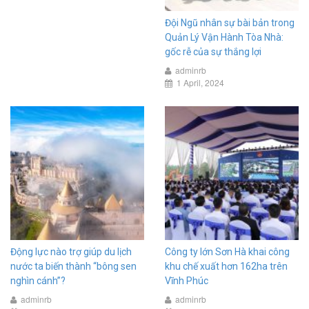
Đội Ngũ nhân sự bài bản trong
Quản Lý Vận Hành Tòa Nhà:
gốc rễ của sự thắng lợi
adminrb
1 April, 2024
Động lực nào trợ giúp du lịch
Công ty lớn Sơn Hà khai công
nước ta biến thành “bông sen
khu chế xuất hơn 162ha trên
nghìn cánh”?
Vĩnh Phúc
adminrb
adminrb