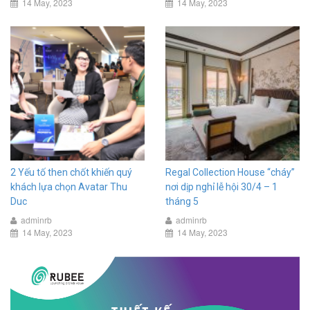
14 May, 2023
14 May, 2023
2 Yếu tố then chốt khiến quý
Regal Collection House “cháy”
khách lựa chọn Avatar Thu
nơi dịp nghỉ lễ hội 30/4 – 1
Duc
tháng 5
adminrb
adminrb
14 May, 2023
14 May, 2023