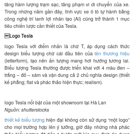
tăng hàm lượng trạm sạc, tăng phạm vi di chuyển của xe.
Trong những năm gần đây, lĩnh vực xe ô tô tự hành bằng
công nghệ trí lanh lợi nhân tạo (AI) cũng trở thành 1 mục
tiêu chiến lược cần thiết của Tesla.
Logo Tesla
logo Tesla với điểm nhấn là chữ T, áp dụng cách thức
design biểu tượng chữ cái đầu tiên của
tên thương hiệu
(letterform), tạo nên ấn tượng mang hơi hướng tương lai.
Biểu tượng Tesla thường được triển khai với 4 màu đen –
trắng – đỏ – xám và vận dung cả 2 chủ nghĩa design (thiết
kế phẳng; flat và phác thảo hiện thực; realism).
logo Tesla nổi bật của một showroom tại Hà Lan
Nguồn:
shutterstocks
thiết kế biểu tượng
hiện đại không còn sử dụng “một logo”
cho mọi trường hợp lên ý tưởng, giờ đây những nhà phác