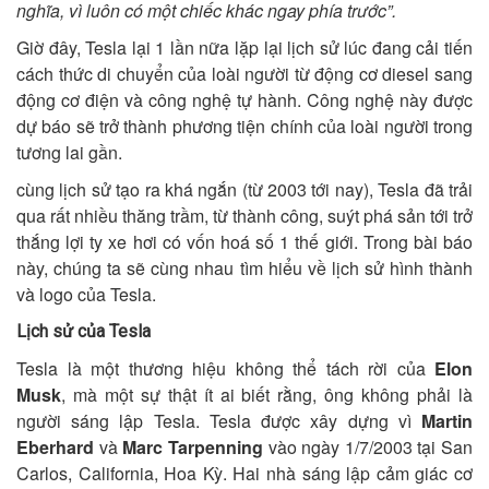
nghĩa, vì luôn có một chiếc khác ngay phía trước”.
Giờ đây, Tesla lại 1 lần nữa lặp lại lịch sử lúc đang cải tiến
cách thức di chuyển của loài người từ động cơ diesel sang
động cơ điện và công nghệ tự hành. Công nghệ này được
dự báo sẽ trở thành phương tiện chính của loài người trong
tương lai gần.
cùng lịch sử tạo ra khá ngắn (từ 2003 tới nay), Tesla đã trải
qua rất nhiều thăng trầm, từ thành công, suýt phá sản tới trở
thắng lợi ty xe hơi có vốn hoá số 1 thế giới. Trong bài báo
này, chúng ta sẽ cùng nhau tìm hiểu về lịch sử hình thành
và logo của Tesla.
Lịch sử của Tesla
Tesla là một thương hiệu không thể tách rời của
Elon
Musk
, mà một sự thật ít ai biết rằng, ông không phải là
người sáng lập Tesla. Tesla được xây dựng vì
Martin
Eberhard
và
Marc Tarpenning
vào ngày 1/7/2003 tại San
Carlos, California, Hoa Kỳ. Hai nhà sáng lập cảm giác cơ