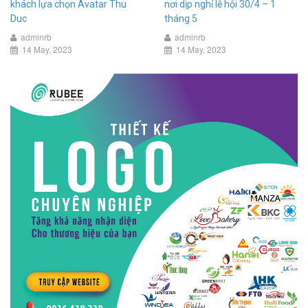
khách lựa chọn Avatar Thu
nơi dịp nghỉ lễ hội 30/4 – 1
Duc
tháng 5
adminrb
adminrb
14 May, 2023
14 May, 2023