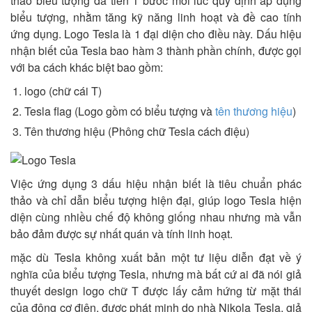
thảo biểu tượng đã tiến 1 bước mới lúc quy định áp dụng
biểu tượng, nhằm tăng kỹ năng linh hoạt và đề cao tính
ứng dụng. Logo Tesla là 1 đại diện cho điều này. Dấu hiệu
nhận biết của Tesla bao hàm 3 thành phần chính, được gọi
với ba cách khác biệt bao gồm:
logo (chữ cái T)
Tesla flag (Logo gồm có biểu tượng và
tên thương hiệu
)
Tên thương hiệu (Phông chữ Tesla cách điệu)
Việc ứng dụng 3 dấu hiệu nhận biết là tiêu chuẩn phác
thảo và chỉ dẫn biểu tượng hiện đại, giúp logo Tesla hiện
diện cùng nhiều chế độ không giống nhau nhưng mà vẫn
bảo đảm được sự nhất quán và tính linh hoạt.
mặc dù Tesla không xuất bản một tư liệu diễn đạt về ý
nghĩa của biểu tượng Tesla, nhưng mà bất cứ ai đã nói giả
thuyết design logo chữ T được lấy cảm hứng từ mặt thái
của động cơ điện, được phát minh do nhà Nikola Tesla, giả