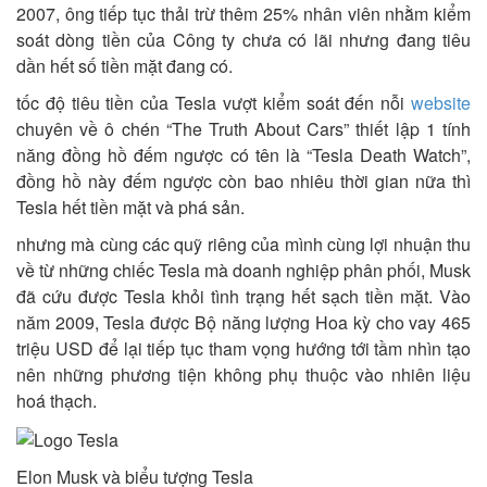
2007, ông tiếp tục thải trừ thêm 25% nhân viên nhằm kiểm
soát dòng tiền của Công ty chưa có lãi nhưng đang tiêu
dần hết số tiền mặt đang có.
tốc độ tiêu tiền của Tesla vượt kiểm soát đến nỗi
website
chuyên về ô chén “The Truth About Cars” thiết lập 1 tính
năng đồng hồ đếm ngược có tên là “Tesla Death Watch”,
đồng hồ này đếm ngược còn bao nhiêu thời gian nữa thì
Tesla hết tiền mặt và phá sản.
nhưng mà cùng các quỹ riêng của mình cùng lợi nhuận thu
về từ những chiếc Tesla mà doanh nghiệp phân phối, Musk
đã cứu được Tesla khỏi tình trạng hết sạch tiền mặt. Vào
năm 2009, Tesla được Bộ năng lượng Hoa kỳ cho vay 465
triệu USD để lại tiếp tục tham vọng hướng tới tầm nhìn tạo
nên những phương tiện không phụ thuộc vào nhiên liệu
hoá thạch.
Elon Musk và biểu tượng Tesla