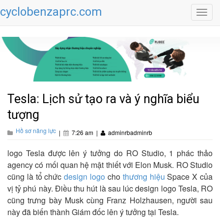
cyclobenzaprc.com
Toggl
navig
Tesla: Lịch sử tạo ra và ý nghĩa biểu
tượng
Hồ sơ năng lực
|
7:26 am
|
adminrbadminrb
logo Tesla được lên ý tưởng do RO Studio, 1 phác thảo
agency có mối quan hệ mật thiết với Elon Musk. RO Studio
cũng là tổ chức
design logo
cho
thương hiệu
Space X của
vị tỷ phú này. Điều thu hút là sau lúc design logo Tesla, RO
cũng trưng bày Musk cùng Franz Holzhausen, người sau
này đã biến thành Giám đốc lên ý tưởng tại Tesla.