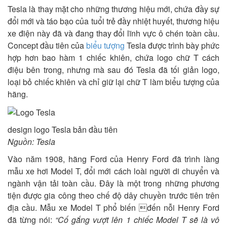
Tesla là thay mặt cho những thương hiệu mới, chứa đầy sự
đổi mới và táo bạo của tuổi trẻ đầy nhiệt huyết, thương hiệu
xe điện này đã và đang thay đổi lĩnh vực ô chén toàn cầu.
Concept đầu tiên của
biểu tượng
Tesla được trình bày phức
hợp hơn bao hàm 1 chiếc khiên, chứa logo chữ T cách
điệu bên trong, nhưng mà sau đó Tesla đã tối giản logo,
loại bỏ chiếc khiên và chỉ giữ lại chữ T làm biểu tượng của
hãng.
design logo Tesla bản đầu tiên
Nguồn: Tesla
Vào năm 1908, hãng Ford của Henry Ford đã trình làng
mẫu xe hơi Model T, đổi mới cách loài người di chuyển và
ngành vận tải toàn cầu. Đây là một trong những phương
tiện được gia công theo chế độ dây chuyền trước tiên trên
địa cầu. Mẫu xe Model T phổ biến đến nỗi Henry Ford
đã từng nói:
“Cố gắng vượt lên 1 chiếc Model T sẽ là vô