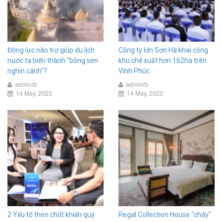
Động lực nào trợ giúp du lịch
Công ty lớn Sơn Hà khai công
nước ta biến thành “bông sen
khu chế xuất hơn 162ha trên
nghìn cánh”?
Vĩnh Phúc
adminrb
adminrb
14 May, 2023
14 May, 2023
2 Yếu tố then chốt khiến quý
Regal Collection House “cháy”