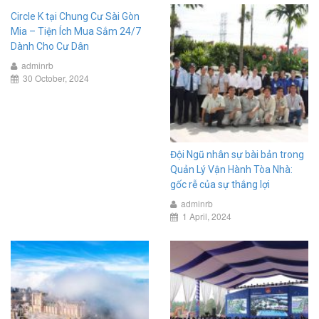
Circle K tại Chung Cư Sài Gòn
Mia – Tiện Ích Mua Sắm 24/7
Dành Cho Cư Dân
adminrb
30 October, 2024
Đội Ngũ nhân sự bài bản trong
Quản Lý Vận Hành Tòa Nhà:
gốc rễ của sự thắng lợi
adminrb
1 April, 2024