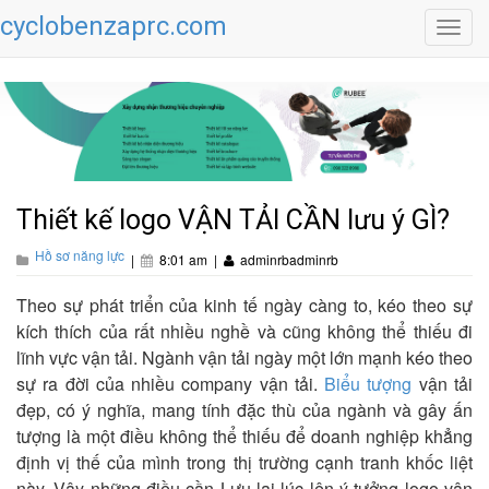
cyclobenzaprc.com
Toggl
navig
Thiết kế logo VẬN TẢI CẦN lưu ý GÌ?
Hồ sơ năng lực
|
8:01 am
|
adminrbadminrb
Theo sự phát triển của kinh tế ngày càng to, kéo theo sự
kích thích của rất nhiều nghề và cũng không thể thiếu đi
lĩnh vực vận tải. Ngành vận tải ngày một lớn mạnh kéo theo
sự ra đời của nhiều company vận tải.
Biểu tượng
vận tải
đẹp, có ý nghĩa, mang tính đặc thù của ngành và gây ấn
tượng là một điều không thể thiếu để doanh nghiệp khẳng
định vị thế của mình trong thị trường cạnh tranh khốc liệt
này. Vậy những điều cần Lưu lại lúc lên ý tưởng logo vận