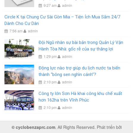
9:27 am
admin
Circle K tại Chung Cư Sài Gòn Mia – Tiện Ích Mua Sắm 24/7
Dành Cho Cư Dân
7:56 am
admin
Đội Ngũ nhân sự bài bản trong Quản Lý Vận
Hành Tòa Nhà: gốc rễ của sự thắng lợi
1:29 pm
admin
Động lực nào trợ giúp du lịch nước ta biến
thành “bông sen nghìn cánh”?
2:10 pm
admin
Công ty lớn Sơn Hà khai công khu chế xuất
hơn 162ha trên Vĩnh Phúc
2:10 pm
admin
© cyclobenzaprc.com
. All Rights Reserved. Phát triển bởi