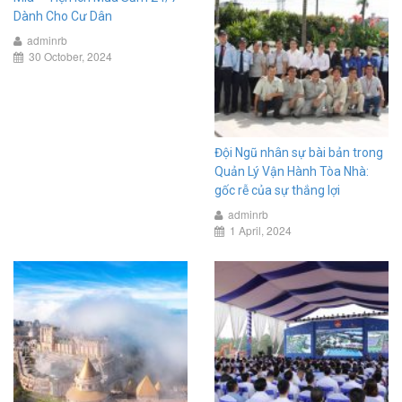
Dành Cho Cư Dân
adminrb
30 October, 2024
Đội Ngũ nhân sự bài bản trong
Quản Lý Vận Hành Tòa Nhà:
gốc rễ của sự thắng lợi
adminrb
1 April, 2024