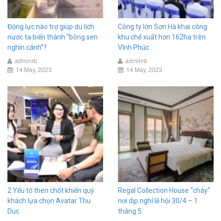
Động lực nào trợ giúp du lịch
Công ty lớn Sơn Hà khai công
nước ta biến thành “bông sen
khu chế xuất hơn 162ha trên
nghìn cánh”?
Vĩnh Phúc
adminrb
adminrb
14 May, 2023
14 May, 2023
2 Yếu tố then chốt khiến quý
Regal Collection House “cháy”
khách lựa chọn Avatar Thu
nơi dịp nghỉ lễ hội 30/4 – 1
Duc
tháng 5