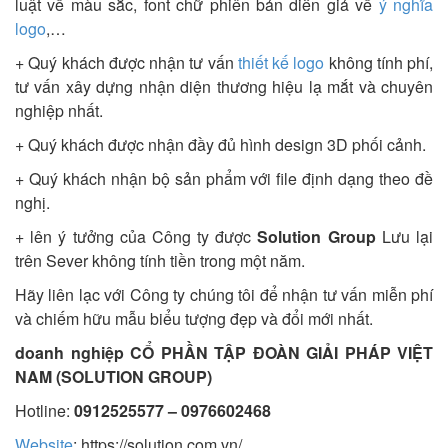
luật về màu sắc, font chữ phiên bản diễn giả về
ý nghĩa
logo
,…
+ Quý khách được nhận tư vấn
thiết kế logo
không tính phí,
tư vấn xây dựng nhận diện thương hiệu lạ mắt và chuyên
nghiệp nhất.
+ Quý khách được nhận đầy đủ hình design 3D phối cảnh.
+ Quý khách nhận bộ sản phẩm với file định dạng theo đề
nghị.
+ lên ý tưởng của Công ty được
Solution Group
Lưu lại
trên Sever không tính tiền trong một năm.
Hãy liên lạc với Công ty chúng tôi để nhận tư vấn miễn phí
và chiếm hữu mẫu biểu tượng đẹp và đổi mới nhất.
doanh nghiệp CỔ PHẦN TẬP ĐOÀN GIẢI PHÁP VIỆT
NAM (SOLUTION GROUP)
Hotline:
0912525577 – 0976602468
Website
: https://solution.com.vn/