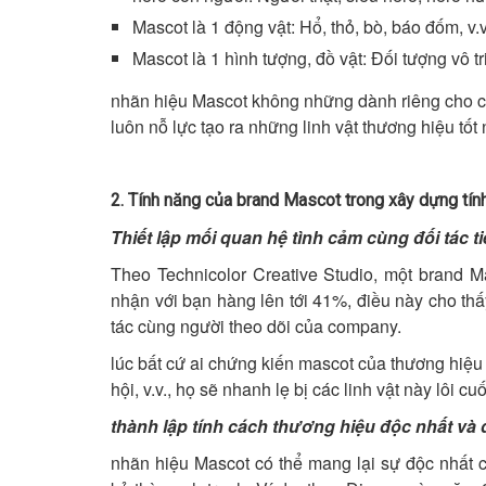
Mascot là 1 động vật: Hổ, thỏ, bò, báo đốm, v.v
Mascot là 1 hình tượng, đồ vật: Đối tượng vô tri
nhãn hiệu Mascot không những dành riêng cho cá
luôn nỗ lực tạo ra những linh vật thương hiệu tốt
2. Tính năng của brand Mascot trong xây dựng tín
Thiết lập mối quan hệ tình cảm cùng đối tác 
Theo Technicolor Creative Studio, một brand M
nhận với bạn hàng lên tới 41%, điều này cho thấy
tác cùng người theo dõi của company.
lúc bất cứ ai chứng kiến mascot của thương hiệu
hội, v.v., họ sẽ nhanh lẹ bị các linh vật này lôi cu
thành lập tính cách thương hiệu độc nhất và 
nhãn hiệu Mascot có thể mang lại sự độc nhất c