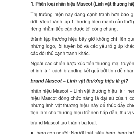
1. Phân loại nhãn hiệu Mascot (Linh vật thương hi
Thị trường hiện nay đang cạnh tranh hơn bao g
đời. Việc thành lập 1 thương hiệu mạnh cần thời
riêng nhằm tiếp cận được tới công chúng.
thành lập thương hiệu bây giờ không chỉ liên qu
những logo, lời tuyên bố và các yếu tố giúp kh
các đối thủ cạnh tranh khác.
Ngoài các chiến lược xúc tiến thương mại truyề
chính là 1 cách branding kết quả bởi tính dễ nhận 
brand Mascot – Linh vật thương hiệu là gì?
nhãn hiệu Mascot – Linh vật thương hiệu là 1 he
hiệu Mascot đóng chức năng là đại sứ của 1 c
những linh vật thương hiệu này để thúc đẩy ch
tiện làm cho thương hiệu trở nên hấp dẫn, thú vị
brand Mascot tạo thành ba loại:
hero con người: Người thật, siêu hero, hero hư 