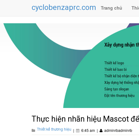
cyclobenzaprc.com
Trang chủ
Thi
Thực hiện nhãn hiệu Mascot để 
Thiết kế thương hiệu
|
6:45 am
|
adminrbadminrb