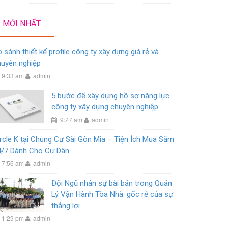
MỚI NHẤT
 sánh thiết kế profile công ty xây dựng giá rẻ và
huyên nghiệp
9:33 am
admin
5 bước để xây dựng hồ sơ năng lực
công ty xây dựng chuyên nghiệp
9:27 am
admin
rcle K tại Chung Cư Sài Gòn Mia – Tiện Ích Mua Sắm
4/7 Dành Cho Cư Dân
7:56 am
admin
Đội Ngũ nhân sự bài bản trong Quản
Lý Vận Hành Tòa Nhà: gốc rễ của sự
thắng lợi
1:29 pm
admin