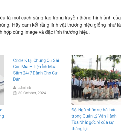
ệu là một cách sáng tạo trong truyền thông hình ảnh của
úng. Hãy cam kết rằng linh vật thương hiệu giống như là
ích hợp cùng image và đặc tính thương hiệu.
Circle K tại Chung Cư Sài
Gòn Mia – Tiện Ích Mua
Sắm 24/7 Dành Cho Cư
Dân
adminrb
30 October, 2024
sơ
Đội Ngũ nhân sự bài bản
ng
trong Quản Lý Vận Hành
Tòa Nhà: gốc rễ của sự
thắng lợi