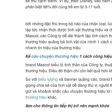
kẻ thù cạnh tranh. Ví dụ, theo Disney, vào năm 
phân biệt 98% đối cùng trẻ em từ 3-11 tuổi.
bởi những đặc thù trong bộ não của nhân loại, 
lập tức nhận thức được linh vật thương hiệu và 
Mascot, các Công ty dễ dãi thành lập tính cách t
thương hiệu quảng bá linh vật của mình 1 cách ch
nhanh tín hiệu của thương hiệu.
Kể
câu chuyện thương hiệu
1 cách công hiệu
brand Mascot biểu lộ tinh thần của Công ty, thu
thương hiệu. Điều đó thậm chí còn kết quả hơn kh
So với
biểu tượng
và banner quảng cáo, brand Ma
giọng chia sẻ của linh vật dễ dàng thú vị người
giữ và khoảnh khắc câu chuyện thương hiệu từ 
thương hiệu
khác.
làm cho thông tin tiếp thị trở nên mạnh khỏe