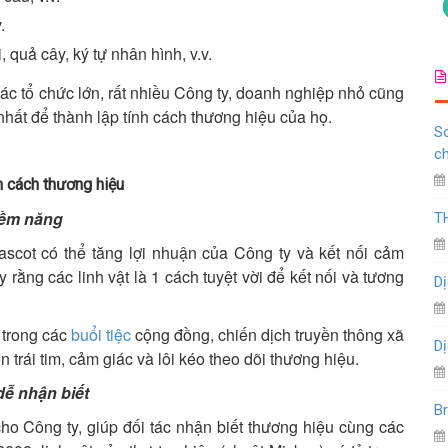
.
, quả cây, ký tự nhân hình, v.v.
c tổ chức lớn, rất nhiều Công ty, doanh nghiệp nhỏ cũng
 nhất để thành lập tính cách thương hiệu của họ.
So
c
h cách thương hiệu
tiềm năng
T
ascot có thể tăng lợi nhuận của Công ty và kết nối cảm
 rằng các linh vật là 1 cách tuyệt vời để kết nối và tương
Dị
 trong các
buổi tiệc
cộng đồng, chiến dịch truyền thông xã
Dị
ốn trái tim, cảm giác và lôi kéo theo dõi thương hiệu.
dễ nhận biết
Br
ho Công ty, giúp đối tác nhận biết thương hiệu cùng các