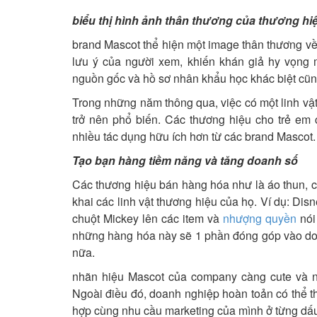
biểu thị hình ảnh thân thương của thương hi
brand Mascot thể hiện một image thân thương về
lưu ý của người xem, khiến khán giả hy vọng 
nguồn gốc và hồ sơ nhân khẩu học khác biệt cũng 
Trong những năm thông qua, việc có một linh vật
trở nên phổ biến. Các thương hiệu cho trẻ em 
nhiều tác dụng hữu ích hơn từ các brand Mascot.
Tạo bạn hàng tiềm năng và tăng doanh số
Các thương hiệu bán hàng hóa như là áo thun, cố
khai các linh vật thương hiệu của họ. Ví dụ: Dis
chuột Mickey lên các item và
nhượng quyền
nói
những hàng hóa này sẽ 1 phần đóng góp vào do
nữa.
nhãn hiệu Mascot của company càng cute và ng
Ngoài điều đó, doanh nghiệp hoàn toản có thể th
hợp cùng nhu cầu marketing của mình ở từng dấu