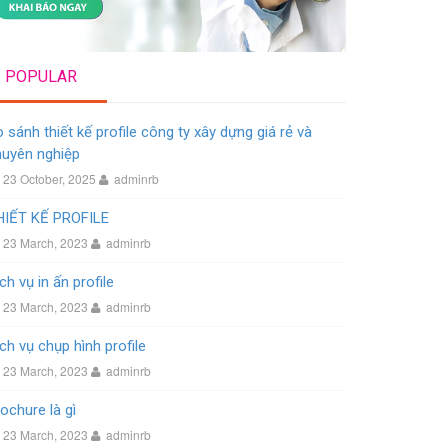
POPULAR
 sánh thiết kế profile công ty xây dựng giá rẻ và
huyên nghiệp
23 October, 2025
adminrb
HIẾT KẾ PROFILE
23 March, 2023
adminrb
ch vụ in ấn profile
23 March, 2023
adminrb
ch vụ chụp hình profile
23 March, 2023
adminrb
ochure là gì
23 March, 2023
adminrb