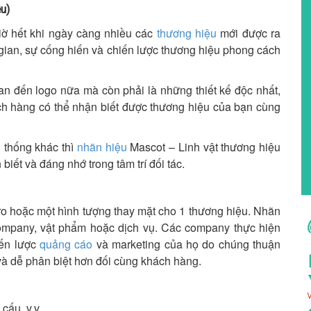
ệu)
iờ hết khi ngày càng nhiều các
thương hiệu
mới được ra
 gian, sự cống hiến và chiến lược thương hiệu phong cách
an đến logo nữa mà còn phải là những thiết kế độc nhất,
ách hàng có thể nhận biết được thương hiệu của bạn cùng
n thống khác thì
nhãn hiệu
Mascot – Linh vật thương hiệu
biết và đáng nhớ trong tâm trí đối tác.
ro hoặc một hình tượng thay mặt cho 1 thương hiệu. Nhãn
ompany, vật phẩm hoặc dịch vụ. Các company thực hiện
iến lược
quảng cáo
và marketing của họ do chúng thuận
 và dễ phân biệt hơn đối cùng khách hàng.
cấu, v.v.