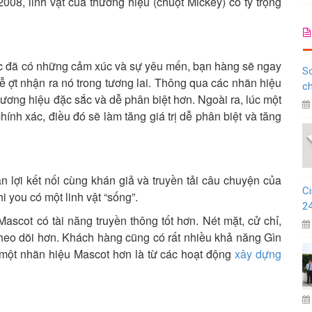
2008, linh vật của thương hiệu (chuột Mickey) có tỷ trọng
lúc đã có những cảm xúc và sự yêu mến, bạn hàng sẽ ngay
So
dễ ợt nhận ra nó trong tương lai. Thông qua các nhãn hiệu
c
hương hiệu đặc sắc và dễ phân biệt hơn. Ngoài ra, lúc một
ính xác, điều đó sẽ làm tăng giá trị dễ phân biệt và tăng
ận lợi kết nối cùng khán giả và truyền tải câu chuyện của
Ci
i you có một linh vật “sống”.
2
scot có tài năng truyền thông tốt hơn. Nét mặt, cử chỉ,
 theo dõi hơn. Khách hàng cũng có rất nhiều khả năng Gìn
một nhãn hiệu Mascot hơn là từ các hoạt động
xây dựng