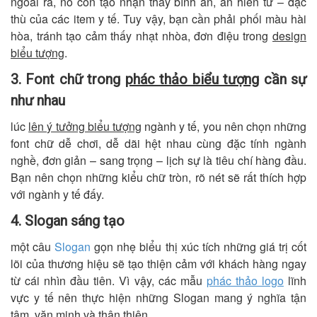
ngoài ra, nó còn tạo nhận thấy bình an, an hiền tư – đặc
thù của các item y tế. Tuy vậy, bạn cần phải phối màu hài
hòa, tránh tạo cảm thấy nhạt nhòa, đơn điệu trong
design
biểu tượng
.
3. Font chữ trong
phác thảo biểu tượng
cần sự
như nhau
lúc
lên ý tưởng biểu tượng
ngành y tế, you nên chọn những
font chữ dễ chơi, dễ dãi hệt nhau cùng đặc tính ngành
nghề, đơn giản – sang trọng – lịch sự là tiêu chí hàng đầu.
Bạn nên chọn những kiểu chữ tròn, rõ nét sẽ rất thích hợp
với ngành y tế đấy.
4. Slogan sáng tạo
một câu
Slogan
gọn nhẹ biểu thị xúc tích những giá trị cốt
lõi của thương hiệu sẽ tạo thiện cảm với khách hàng ngay
từ cái nhìn đầu tiên. Vì vậy, các mẫu
phác thảo logo
lĩnh
vực y tế nên thực hiện những Slogan mang ý nghĩa tận
tâm, văn minh và thân thiện