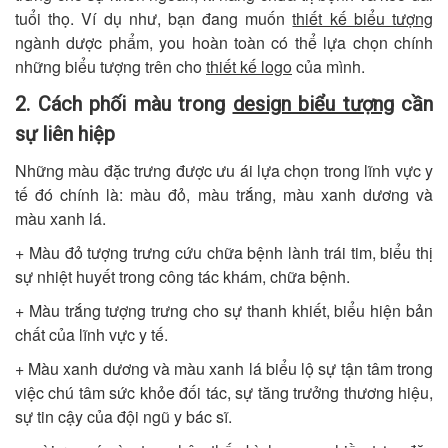
tuổi thọ. Ví dụ như, bạn đang muốn
thiết kế biểu tượng
ngành dược phẩm, you hoàn toàn có thể lựa chọn chính
những biểu tượng trên cho
thiết kế logo
của mình.
2. Cách phối màu trong
design biểu tượng
cần
sự liên hiệp
Những màu đặc trưng được ưu ái lựa chọn trong lĩnh vực y
tế đó chính là: màu đỏ, màu trắng, màu xanh dương và
màu xanh lá.
+ Màu đỏ tượng trưng cứu chữa bệnh lành trái tim, biểu thị
sự nhiệt huyết trong công tác khám, chữa bệnh.
+ Màu trắng tượng trưng cho sự thanh khiết, biểu hiện bản
chất của lĩnh vực y tế.
+ Màu xanh dương và màu xanh lá biểu lộ sự tận tâm trong
việc chú tâm sức khỏe đối tác, sự tăng trưởng thương hiệu,
sự tin cậy của đội ngũ y bác sĩ.