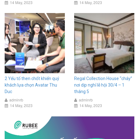
14 May, 2023
14 May, 2023
2 Yếu tố then chốt khiến quý
Regal Collection House “cháy”
khách lựa chọn Avatar Thu
nơi dịp nghỉ lễ hội 30/4 – 1
Duc
tháng 5
adminrb
adminrb
14 May, 2023
14 May, 2023