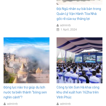
Đội Ngũ nhân sự bài bản trong
Quản Lý Vận Hành Tòa Nhà:
gốc rễ của sự thắng lợi
adminrb
1 April, 2024
Động lực nào trợ giúp du lịch
Công ty lớn Sơn Hà khai công
nước ta biến thành “bông sen
khu chế xuất hơn 162ha trên
nghìn cánh”?
Vĩnh Phúc
adminrb
adminrb