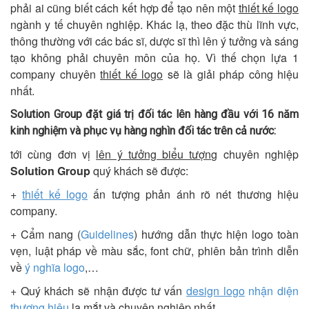
phải ai cũng biết cách kết hợp để tạo nên một
thiết kế logo
ngành y tế chuyên nghiệp. Khác lạ, theo đặc thù lĩnh vực,
thông thường với các bác sĩ, dược sĩ thì lên ý tưởng và sáng
tạo không phải chuyên môn của họ. Vì thế chọn lựa 1
company chuyên
thiết kế logo
sẽ là giải pháp công hiệu
nhất.
Solution Group đặt giá trị đối tác lên hàng đầu với 16 năm
kinh nghiệm và phục vụ hàng nghìn đối tác trên cả nước:
tới cùng đơn vị
lên ý tưởng biểu tượng
chuyên nghiệp
Solution Group
quý khách sẽ được:
+
thiết kế logo
ấn tượng phản ánh rõ nét thương hiệu
company.
+ Cẩm nang (
Guidelines
) hướng dẫn thực hiện logo toàn
vẹn, luật pháp về màu sắc, font chữ, phiên bản trình diễn
về
ý nghĩa logo
,…
+ Quý khách sẽ nhận được tư vấn
design logo
nhận diện
thương hiệu
lạ mắt và chuyên nghiệp nhất.