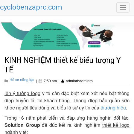
cyclobenzaprc.com
Toggl
navig
KINH NGHIỆM thiết kế biểu tượng Y
TẾ
Hồ sơ năng lực
|
7:59 am
|
adminrbadminrb
lên ý tưởng logo
y tế cần đặc biệt xem xét nêu bật thông
điệp truyền tải tới khách hàng. Thông điệp bảo quản sức
khỏe người tiêu dùng và biểu lộ sự uy tín của
thương hiệu
.
Trong 16 năm phát triển và đáp ứng hàng nghìn đối tác,
Solution Group
đã đúc kết ra kinh nghiệm
thiết kế logo
ngành y tế: